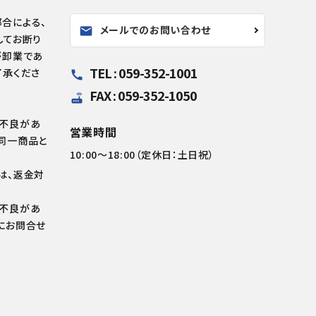
合による、
メールでのお問い合わせ
mail
してお断り
が卸業であ
TEL : 059-352-1001
了承くださ
call
FAX : 059-352-1050
router
の不良があ
営業時間
同一商品と
10:00～18:00（定休日：土日祝）
は、返金対
の不良があ
にお問合せ