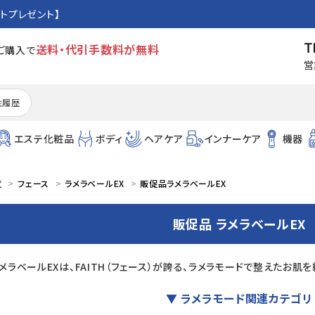
トプレゼント】
T
送料・代引手数料が無料
のご購入で
営
注履歴
エステ化粧品
ボディ
ヘアケア
インナーケア
機器
覧
フェース
ラメラベールEX
販促品ラメラベールEX
販促品 ラメラベールEX
メラベールEXは、FAITH（フェース）が誇る、ラメラモードで整えたお肌
▼ ラメラモード関連カテゴリ