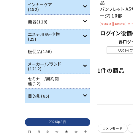
品
インナーケア
パンフレット A5
(152)
ージ）10部
機器(129)
受注発注
契約必須
ポイ
ログイン後価
エステ用品・小物
(25)
要ログ
リストに
販促品(156)
メーカー/ブランド
(1212)
1件の商品
セミナー/契約関
連(12)
目的別(65)
2026年8月
ラメラモード
日
月
火
水
木
金
土