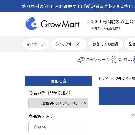
美容商材の卸・仕入れ通販サイト【新規会員登録2000ポイン
10,000円（税抜）以上
一部地域・直送品を除く
マイページ
クイックオーダー
お気に入り商品
発
キャンペーン
新商品
トップ
ブランド一
商品検索
search
商品カテゴリから選ぶ
ACCOUNT MENU
ラ
商品名を入力
meeting_room
person
ログイン
新規会員登録
カテゴリーから探す