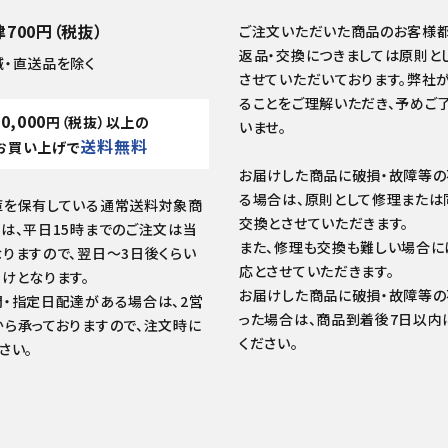
700円（税抜）
ご注文いただいた商品のお客様都
返品・交換につきましては原則と
域・直送品を除く
させていただいております。弊社
ることをご理解いただき、予めご
10,000
円（税抜）以上の
いませ。
送料無料
お買い上げで
お届けした商品に破損・故障等
る場合は、原則として修理または
庫を保有している通常送料対象商
交換とさせていただきます。
は、平日15時までのご注文は当
また、修理も交換も難しい場合に
りますので、翌日～3日後くらい
応とさせていただきます。
けとなります。
お届けした商品に破損・故障等
・指定日配達がある場合は、2営
った場合は、商品到着後7日以内
ら承っておりますので、注文時に
ください。
さい。