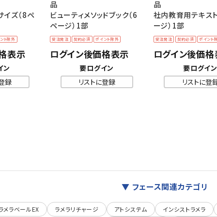
品
品
サイズ（8ペ
ビューティメソッドブック（6
社内教育用テキスト
ページ）1部
ージ）1部
ント除外
受注発注
契約必須
ポイント除外
受注発注
契約必須
ポイント
格表示
ログイン後価格表示
ログイン後価格
イン
要ログイン
要ログイ
登録
リストに登録
リストに登
▼ フェース関連カテゴリ
ラメラベールEX
ラメラリチャージ
アトシステム
インシストラメラ