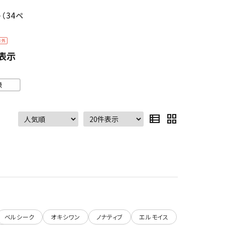
（34ペ
除外
表示
ン
録
view_list
grid_view
ベルシーク
オキシワン
ノナティブ
エルモイス