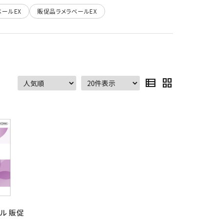
ールEX
販促品ラメラベールEX
view_list
grid_view
ル 販促