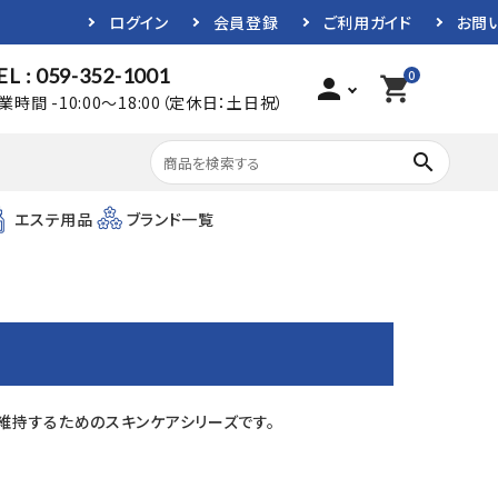
ログイン
会員登録
ご利用ガイド
お問
EL : 059-352-1001
0
person
shopping_cart
業時間 -10:00～18:00（定休日：土日祝）
search
エステ用品
ブランド一覧
を維持するためのスキンケアシリーズです。