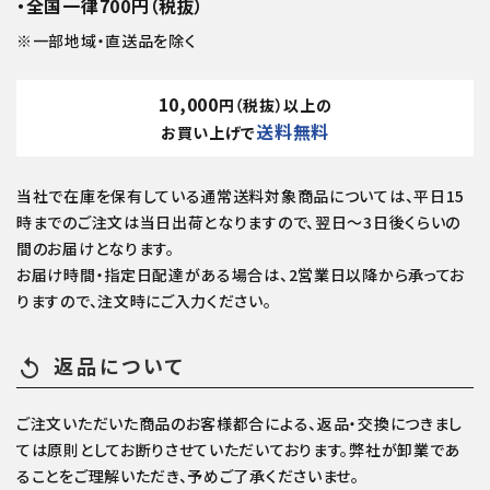
・全国一律700円（税抜）
※一部地域・直送品を除く
10,000
円（税抜）以上の
送料無料
お買い上げで
当社で在庫を保有している通常送料対象商品については、平日15
時までのご注文は当日出荷となりますので、翌日～3日後くらいの
間のお届けとなります。
お届け時間・指定日配達がある場合は、2営業日以降から承ってお
りますので、注文時にご入力ください。
返品について
replay
ご注文いただいた商品のお客様都合による、返品・交換につきまし
ては原則としてお断りさせていただいております。弊社が卸業であ
ることをご理解いただき、予めご了承くださいませ。