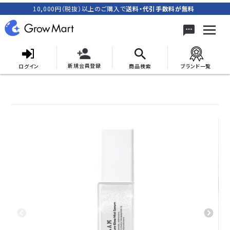
10,000円（税抜）以上のご購入で
送料・代引手数料が無料
新規会員登録
ログイン
商品検索
ブランド一覧
search
ACCOUNT MENU
meeting_room
person
ログイン
新規会員登録
カテゴリーから探す
キャンペーン